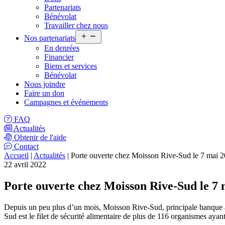
menu
Partenariats
Bénévolat
Travailler chez nous
Ouvrir
Nos partenariats
le
En denrées
menu
Financier
Biens et services
Bénévolat
Nous joindre
Faire un don
Campagnes et événements
FAQ
Actualités
Obtenir de l'aide
Contact
Accueil
|
Actualités
| Porte ouverte chez Moisson Rive-Sud le 7 mai 
22 avril 2022
Porte ouverte chez Moisson Rive-Sud le 7 
Depuis un peu plus d’un mois, Moisson Rive-Sud, principale banque a
Sud est le filet de sécurité alimentaire de plus de 116 organismes ay