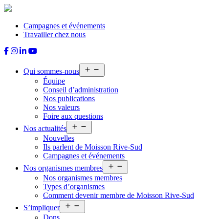
Aller
au
contenu
Campagnes et événements
Travailler chez nous
Ouvrir
Qui sommes-nous
le
Équipe
menu
Conseil d’administration
Nos publications
Nos valeurs
Foire aux questions
Ouvrir
Nos actualités
le
Nouvelles
menu
Ils parlent de Moisson Rive-Sud
Campagnes et événements
Ouvrir
Nos organismes membres
le
Nos organismes membres
menu
Types d’organismes
Comment devenir membre de Moisson Rive-Sud
Ouvrir
S’impliquer
le
Dons