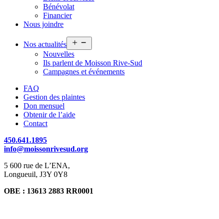
Bénévolat
Financier
Nous joindre
Ouvrir
Nos actualités
le
Nouvelles
menu
Ils parlent de Moisson Rive-Sud
Campagnes et événements
FAQ
Gestion des plaintes
Don mensuel
Obtenir de l’aide
Contact
450.641.1895
info@moissonrivesud.org
5 600 rue de L’ENA,
Longueuil, J3Y 0Y8
OBE : 13613 2883 RR0001