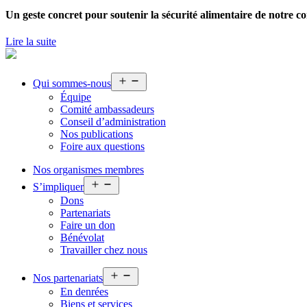
Un geste concret pour soutenir la sécurité alimentaire de notre
Lire la suite
Ouvrir
Qui sommes-nous
le
Équipe
menu
Comité ambassadeurs
Conseil d’administration
Nos publications
Foire aux questions
Nos organismes membres
Ouvrir
S’impliquer
le
Dons
menu
Partenariats
Faire un don
Bénévolat
Travailler chez nous
Ouvrir
Nos partenariats
le
En denrées
menu
Biens et services