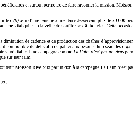
s bénéficiaires et surtout permettre de faire rayonner la mission, Mois
rir le c
(h)
œur d’une banque alimentaire desservant plus de 20 000 pers
nisme vital qui est à la veille de souffler ses 30 bougies. Cette occasi
a diminution de cadence et de production des chaînes d’approvisionneme
ent bon nombre de défis afin de pallier aux besoins du réseau des orga
ntaires inévitable. Une campagne comme
La Faim n’est pas un virus
perm
nque sur leur faim.
 soutenir Moisson Rive-Sud par un don à la campagne La Faim n’est pas un
0 222