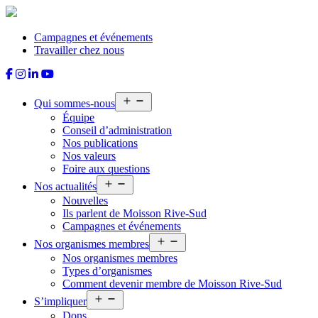
Aller
au
contenu
Campagnes et événements
Travailler chez nous
Ouvrir
Qui sommes-nous
le
Équipe
menu
Conseil d’administration
Nos publications
Nos valeurs
Foire aux questions
Ouvrir
Nos actualités
le
Nouvelles
menu
Ils parlent de Moisson Rive-Sud
Campagnes et événements
Ouvrir
Nos organismes membres
le
Nos organismes membres
menu
Types d’organismes
Comment devenir membre de Moisson Rive-Sud
Ouvrir
S’impliquer
le
Dons