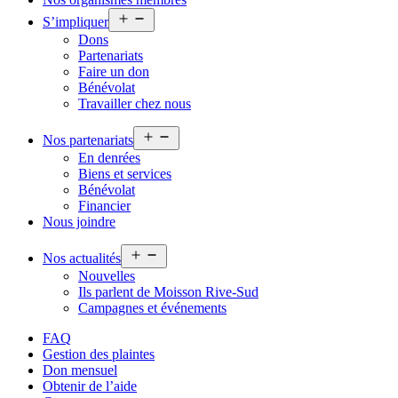
Ouvrir
S’impliquer
le
Dons
menu
Partenariats
Faire un don
Bénévolat
Travailler chez nous
Ouvrir
Nos partenariats
le
En denrées
menu
Biens et services
Bénévolat
Financier
Nous joindre
Ouvrir
Nos actualités
le
Nouvelles
menu
Ils parlent de Moisson Rive-Sud
Campagnes et événements
FAQ
Gestion des plaintes
Don mensuel
Obtenir de l’aide