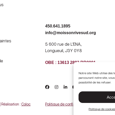
us
450.641.1895
info@moissonrivesud.org
aintes
5 600 rue de L’ENA,
Longueuil, J3Y 0Y8
de
OBE : 13613 2883 RR0001
Notre site Web utilise des 
parcourant notre site, vous
possibilité de les refuser.
Acce
Réalisation :
Coloc
Politique de confidentialité
Politique de cookie