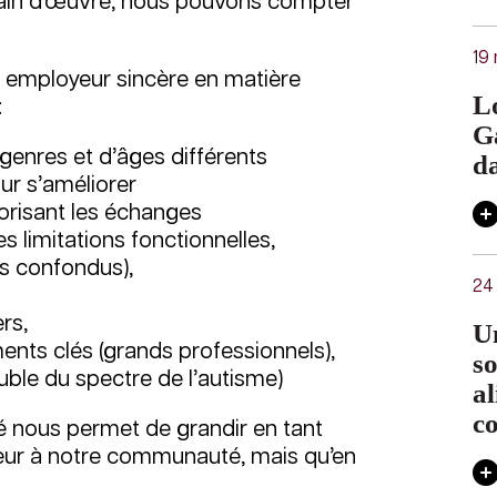
 main d’œuvre, nous pouvons compter
19
 employeur sincère en matière
Lo
:
G
genres et d’âges différents
d
our s’améliorer
vorisant les échanges
 limitations fonctionnelles,
es confondus),
24 
rs,
Un
nts clés (grands professionnels),
so
ouble du spectre de l’autisme)
al
c
é nous permet de grandir en tant
lleur à notre communauté, mais qu’en