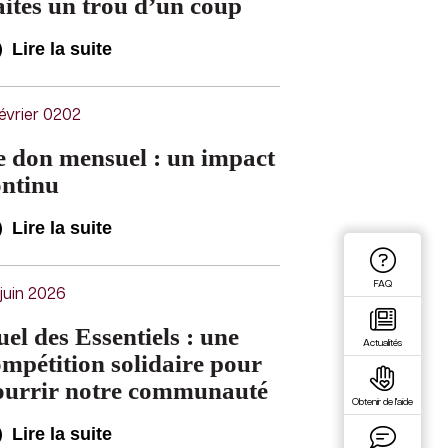
ites un trou d’un coup
Lire la suite
évrier 0202
e don mensuel : un impact
ontinu
Lire la suite
FAQ
juin 2026
el des Essentiels : une
Actualités
mpétition solidaire pour
ourrir notre communauté
Obtenir de l'aide
Lire la suite