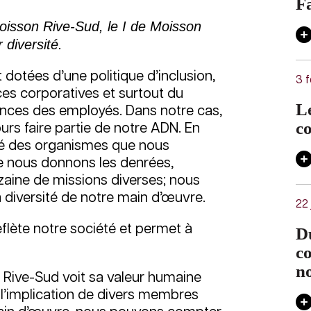
Fa
Moisson Rive-Sud, le I de Moisson
r diversité.
 dotées d’une politique d’inclusion,
3 f
nces corporatives et surtout du
L
rences des employés. Dans notre cas,
c
jours faire partie de notre ADN. En
sité des organismes que nous
 nous donnons les denrées,
zaine de missions diverses; nous
la diversité de notre main d’œuvre.
22 
reflète notre société et permet à
Du
co
n
ive-Sud voit sa valeur humaine
ar l’implication de divers membres