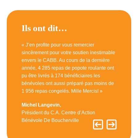
Ils ont dit…
Ils o
n
« J’en profite pour vous remercier
« Nous s
plan
sincèrement pour votre soutien inestimable
pour tout 
 et le
envers le CABB. Au cours de la dernière
hommes et
son Rive-
année, 4 285 repas de popote roulante ont
marchand 
pu être livrés à 174 bénéficiaires les
marchandi
bénévoles ont aussi préparé pas moins de
ceux et ce
1 956 repas congelés. Mille Mercis! »
circonstan
Michel Langevin,
Gil Emil 
Président du C.A. Centre d’Action
G.E.S.T d
Bénévole De Boucherville